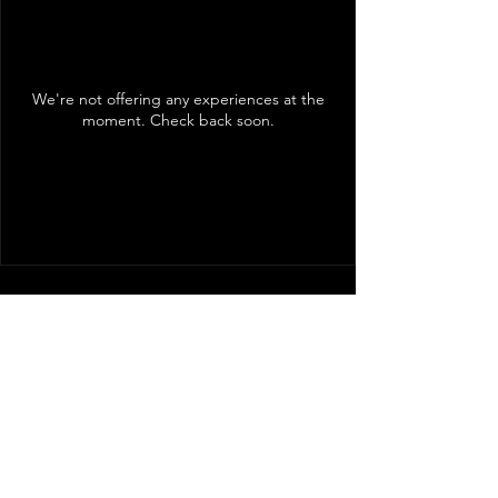
We're not offering any experiences at the
moment. Check back soon.
Mittwoch: 17:00 Uhr - 20:00 Uhr
Freitag: ab September ab
18.00 Uhr
Samstag: ab 17:00 Uhr
Sonntag: 11:00 Uhr - 19:00 Uhr​