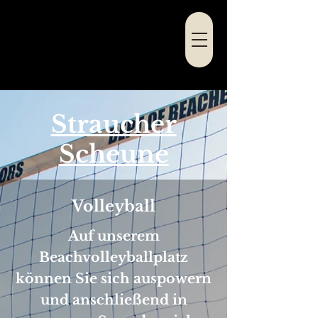
Straucher
Scheune
Volleyball
Auf unserem
Beachvolleyballplatz
können Sie sich auspowern
und anschließend in